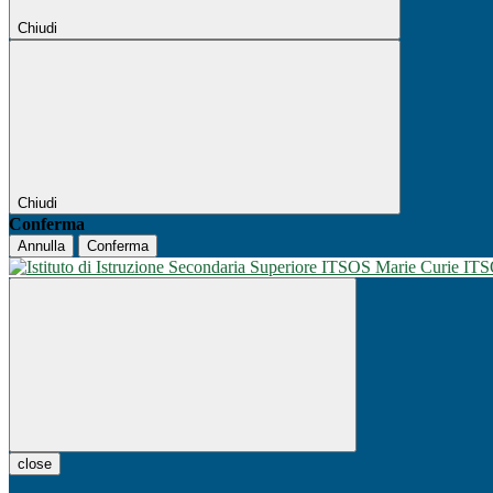
Chiudi
Chiudi
Conferma
Annulla
Conferma
IT
close