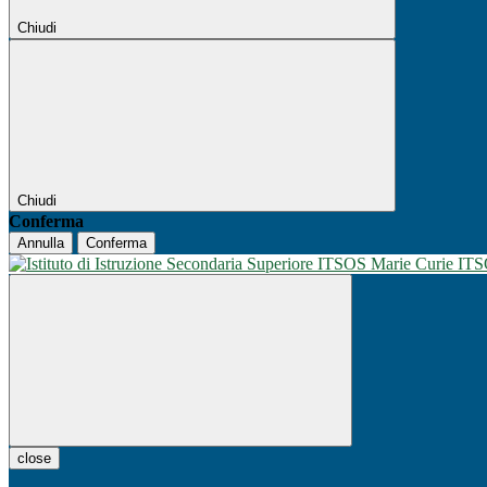
Chiudi
Chiudi
Conferma
Annulla
Conferma
IT
close