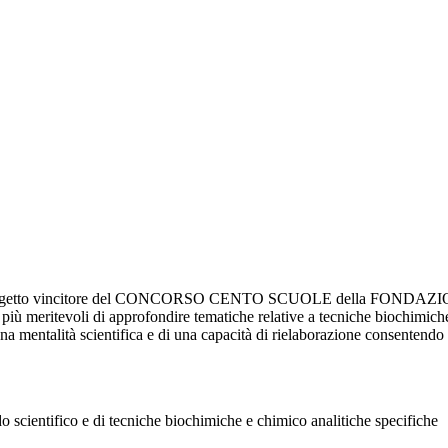
” è un progetto vincitore del CONCORSO CENTO SCUOLE della F
nti più meritevoli di approfondire tematiche relative a tecniche biochimic
una mentalità scientifica e di una capacità di rielaborazione consentendo
o scientifico e di tecniche biochimiche e chimico analitiche specifiche