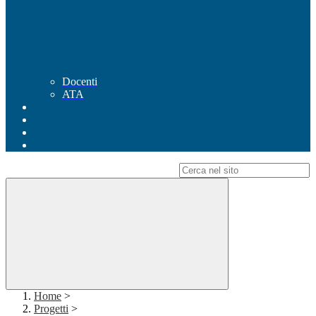
Docenti
ATA
Campo di ricerca per le pagine del sito
Home
>
Progetti
>