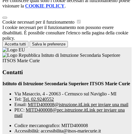
Per conoscere quali sono i cookie necessari al funzionamento potete
visionare la
COOKIE POLICY
.
Cookie necessari per il funzionamento
I cookie necessari per il funzionamento non possono essere
disabilitati. È possibile consultare l'elenco nella pagina della cookie
policy.
Accetta tutti
Salva le preferenze
Istituto di Istruzione Secondaria Superiore
ITSOS Marie Curie
Contatti
Istituto di Istruzione Secondaria Superiore ITSOS Marie Curie
Via Masaccio, 4 - 20063 - Cernusco sul Naviglio - MI
Tel:
Tel. 02.9240552
Email:
MITD400008@istruzione.it
Link per inviare una mail
PEC:
MITD400008@pec.istruzione.it
Link per inviare una
mail
Codice meccanografico: MITD400008
Accessibilità: accessibilita@itsos-mariecurie.it