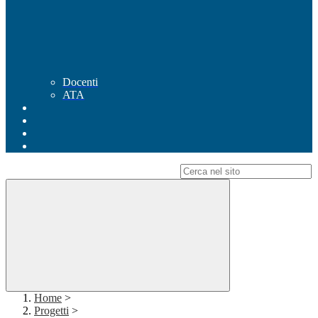
Docenti
ATA
Campo di ricerca per le pagine del sito
Home
>
Progetti
>