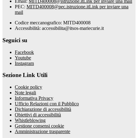
Email:
MITD400008@istruzione.it
Link per inviare una mail
PEC:
MITD400008@pec.istruzione.it
Link per inviare una
mail
Codice meccanografico: MITD400008
Accessibilità: accessibilita@itsos-mariecurie.it
Seguici su
Facebook
Youtube
Instagram
Sezione Link Utili
Cookie policy
Note legali
Informativa Privacy
Ufficio Relazioni con il Pubblico
Dichiarazione di accessibilità
Obiettivi di accessibilità
Whistleblowing
Gestione consensi cookie
Amministrazione trasparente