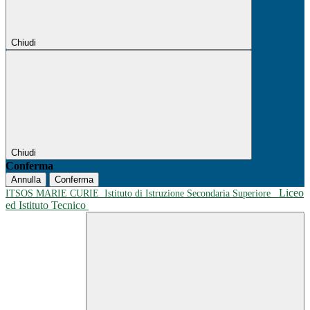
Chiudi
Chiudi
Conferma
Annulla
Conferma
Liceo
ITSOS MARIE CURIE
Istituto di Istruzione Secondaria Superiore
ed Istituto Tecnico