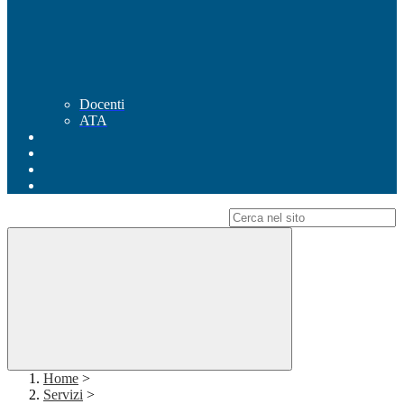
Docenti
ATA
Campo di ricerca per le pagine del sito
Home
>
Servizi
>