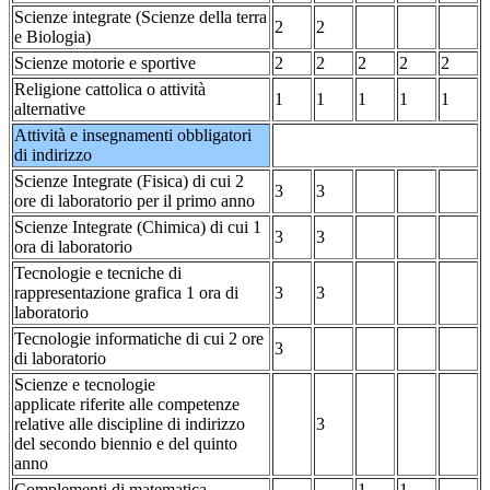
Scienze integrate (Scienze della terra
2
2
e Biologia)
Scienze motorie e sportive
2
2
2
2
2
Religione cattolica o attività
1
1
1
1
1
alternative
Attività e insegnamenti obbligatori
di indirizzo
Scienze Integrate (Fisica)
di cui 2
3
3
ore di laboratorio per il primo anno
Scienze Integrate (Chimica)
di cui 1
3
3
ora di laboratorio
Tecnologie e tecniche di
rappresentazione grafica
1 ora di
3
3
laboratorio
Tecnologie informatiche
di cui 2 ore
3
di laboratorio
Scienze e tecnologie
applicate
riferite alle competenze
relative alle discipline di indirizzo
3
del secondo biennio e del quinto
anno
Complementi di matematica
1
1