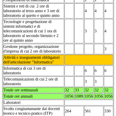
Sistemi e reti
di cui 2 ore di
laboratorio al terzo anno e 3 ore di
4
4
4
laboratorio al querto e quinto anno
Tecnologie e progettazione di
sistemi informatici e di
telecomunicazioni
di cui 1 ora di
3
3
4
laboratorio al secondo biennio e 2
ore al quinto anno
Gestione progetto, organizzazione
3
d'impresa
di cui 2 ore di laboratorio
Attività e insegnamenti obbligatori
dell'articolazione "Informatica"
Informatica
di cui 3 ore di
6
6
6
laboratorio
Telecomunicazioni
di cui 2 ore di
3
3
laboratorio
Totale ore settimanali
32
33
32
32
32
Totale ore annuali
1056
1089
1056
1056
1056
Laboratori
Svolto congiuntamante dai docenti
264
561
330
teorico e tecnico-pratico (ITP)