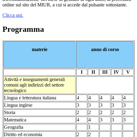
online sul sito del MIUR, a cui si accede dal pulsante sottostante.
Clicca qui.
Programma
materie
anno di corso
I
II
III
IV
V
Attività e insegnamenti generali
comuni agli indirizzi del settore
tecnologico
Lingua e letteratura italiana
4
4
4
4
4
Lingua inglese
3
3
3
3
3
Storia
2
2
2
2
2
Matematica
4
4
3
3
3
Geografia
1
Diritto ed economia
2
2