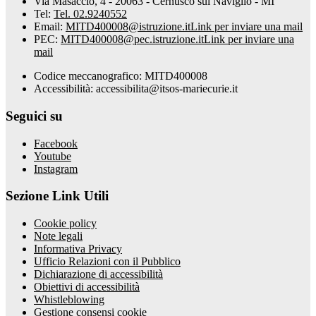
Via Masaccio, 4 - 20063 - Cernusco sul Naviglio - MI
Tel:
Tel. 02.9240552
Email:
MITD400008@istruzione.it
Link per inviare una mail
PEC:
MITD400008@pec.istruzione.it
Link per inviare una
mail
Codice meccanografico: MITD400008
Accessibilità: accessibilita@itsos-mariecurie.it
Seguici su
Facebook
Youtube
Instagram
Sezione Link Utili
Cookie policy
Note legali
Informativa Privacy
Ufficio Relazioni con il Pubblico
Dichiarazione di accessibilità
Obiettivi di accessibilità
Whistleblowing
Gestione consensi cookie