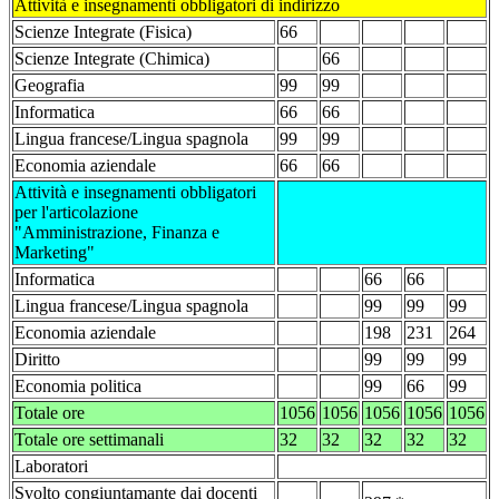
Attività e insegnamenti obbligatori di indirizzo
Scienze Integrate (Fisica)
66
Scienze Integrate (Chimica)
66
Geografia
99
99
Informatica
66
66
Lingua francese/Lingua spagnola
99
99
Economia aziendale
66
66
Attività e insegnamenti obbligatori
per l'articolazione
"Amministrazione, Finanza e
Marketing"
Informatica
66
66
Lingua francese/Lingua spagnola
99
99
99
Economia aziendale
198
231
264
Diritto
99
99
99
Economia politica
99
66
99
Totale ore
1056
1056
1056
1056
1056
Totale ore settimanali
32
32
32
32
32
Laboratori
Svolto congiuntamante dai docenti