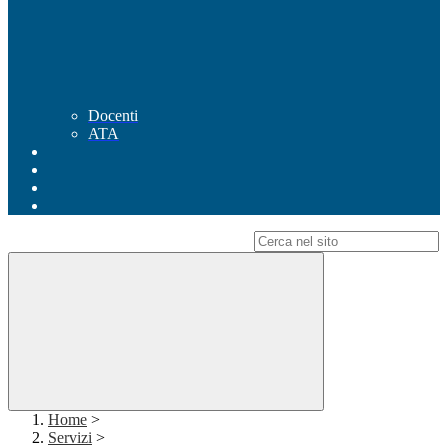
Docenti
ATA
Campo di ricerca per le pagine del sito
Home
>
Servizi
>