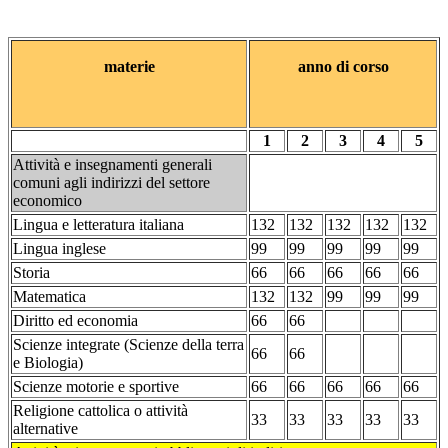
materie
anno di corso
1
2
3
4
5
Attività e insegnamenti generali
comuni agli indirizzi del settore
economico
Lingua e letteratura italiana
132
132
132
132
132
Lingua inglese
99
99
99
99
99
Storia
66
66
66
66
66
Matematica
132
132
99
99
99
Diritto ed economia
66
66
Scienze integrate (Scienze della terra
66
66
e Biologia)
Scienze motorie e sportive
66
66
66
66
66
Religione cattolica o attività
33
33
33
33
33
alternative