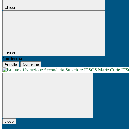
Chiudi
Chiudi
Conferma
Annulla
Conferma
IT
close