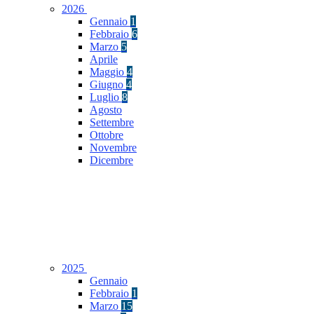
2026
Gennaio
1
Febbraio
6
Marzo
5
Aprile
Maggio
4
Giugno
4
Luglio
8
Agosto
Settembre
Ottobre
Novembre
Dicembre
2025
Gennaio
Febbraio
1
Marzo
15