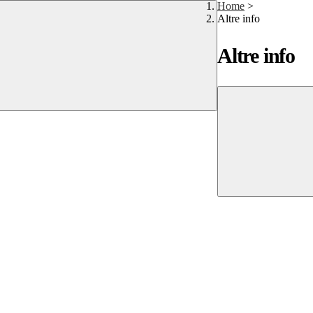
Home
>
Altre info
Altre info