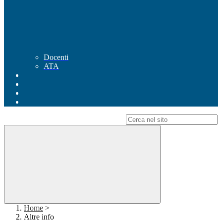
Docenti
ATA
Campo di ricerca per le pagine del sito
Home
>
Altre info