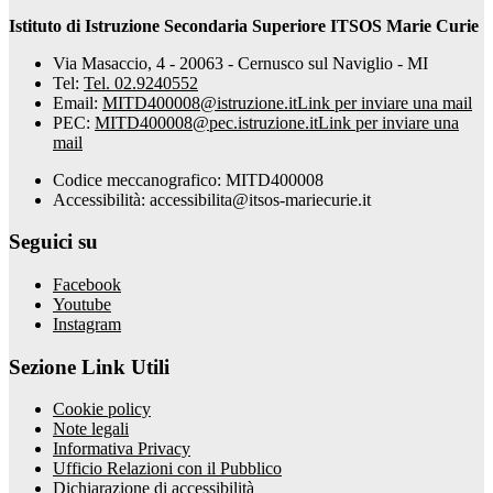
Istituto di Istruzione Secondaria Superiore ITSOS Marie Curie
Via Masaccio, 4 - 20063 - Cernusco sul Naviglio - MI
Tel:
Tel. 02.9240552
Email:
MITD400008@istruzione.it
Link per inviare una mail
PEC:
MITD400008@pec.istruzione.it
Link per inviare una
mail
Codice meccanografico: MITD400008
Accessibilità: accessibilita@itsos-mariecurie.it
Seguici su
Facebook
Youtube
Instagram
Sezione Link Utili
Cookie policy
Note legali
Informativa Privacy
Ufficio Relazioni con il Pubblico
Dichiarazione di accessibilità