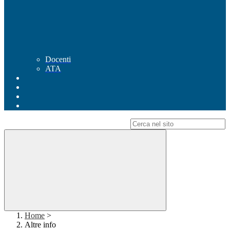
Docenti
ATA
Campo di ricerca per le pagine del sito
Home
>
Altre info