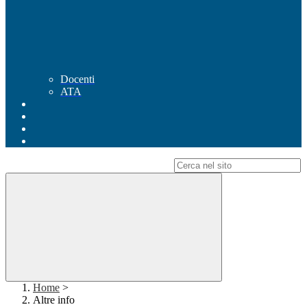
Docenti
ATA
Campo di ricerca per le pagine del sito
Home
>
Altre info