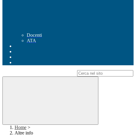
Docenti
ATA
Campo di ricerca per le pagine del sito
Home
>
Altre info