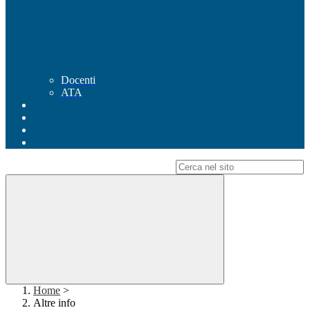
Docenti
ATA
Campo di ricerca per le pagine del sito
Home
>
Altre info