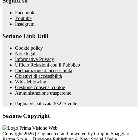
Seguici su
Facebook
Youtube
Instagram
Sezione Link Utili
Cookie policy
Note legali
Informativa Privacy
Ufficio Relazioni con il Pubblico
Dichiarazione di accessibilità
Obiettivi di accessibilità
Whistleblowing
Gestione consensi cookie
Amministrazione trasparente
Pagina visualizzata
63225
volte
Sezione Copyright
Copyright 2026 | Engineered and powered by Gruppo Spaggiari
Parma S.p.A. | Divisione Publishing & New Social Media