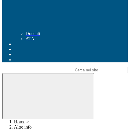
Docenti
ATA
Campo di ricerca per le pagine del sito
Home
>
Altre info