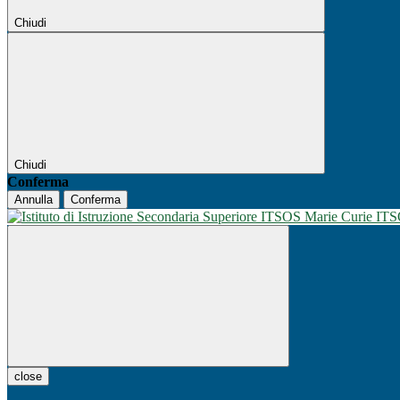
Chiudi
Chiudi
Conferma
Annulla
Conferma
IT
close