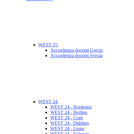
WEST 25
Accoglienza docenti Grecia
Accoglienza docenti Svezia
WEST 24
WEST 24 - Bordeaux
WEST 24 - Berlino
WEST 24 - Cork
WEST 24 - Dublino
WEST 24 - Lione
WEST 24 - Valencia