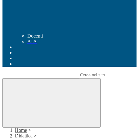
Docenti
ATA
Campo di ricerca per le pagine del sito
Home
>
Didattica
>