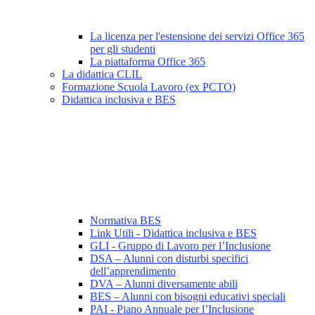
La licenza per l'estensione dei servizi Office 365
per gli studenti
La piattaforma Office 365
La didattica CLIL
Formazione Scuola Lavoro (ex PCTO)
Didattica inclusiva e BES
Normativa BES
Link Utili - Didattica inclusiva e BES
GLI - Gruppo di Lavoro per l’Inclusione
DSA – Alunni con disturbi specifici
dell’apprendimento
DVA – Alunni diversamente abili
BES – Alunni con bisogni educativi speciali
PAI - Piano Annuale per l’Inclusione