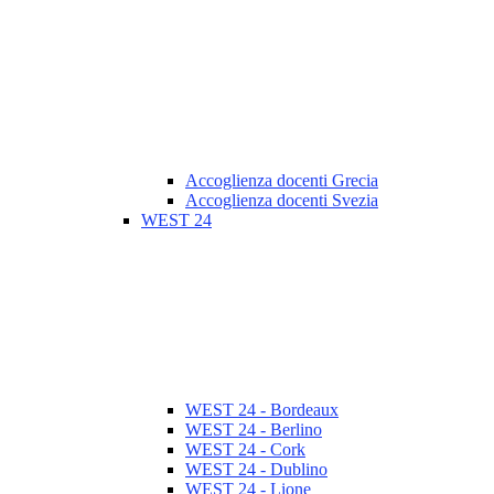
Accoglienza docenti Grecia
Accoglienza docenti Svezia
WEST 24
WEST 24 - Bordeaux
WEST 24 - Berlino
WEST 24 - Cork
WEST 24 - Dublino
WEST 24 - Lione