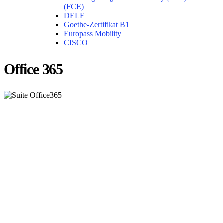
(FCE)
DELF
Goethe-Zertifikat B1
Europass Mobility
CISCO
Office 365