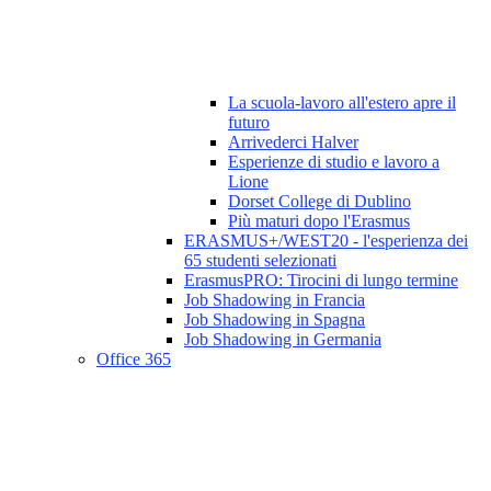
La scuola-lavoro all'estero apre il
futuro
Arrivederci Halver
Esperienze di studio e lavoro a
Lione
Dorset College di Dublino
Più maturi dopo l'Erasmus
ERASMUS+/WEST20 - l'esperienza dei
65 studenti selezionati
ErasmusPRO: Tirocini di lungo termine
Job Shadowing in Francia
Job Shadowing in Spagna
Job Shadowing in Germania
Office 365