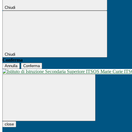
Chiudi
Chiudi
Conferma
Annulla
Conferma
IT
close