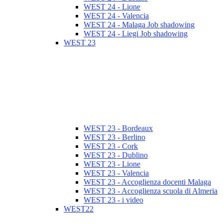
WEST 24 - Lione
WEST 24 - Valencia
WEST 24 - Malaga Job shadowing
WEST 24 - Liegi Job shadowing
WEST 23
WEST 23 - Bordeaux
WEST 23 - Berlino
WEST 23 - Cork
WEST 23 - Dublino
WEST 23 - Lione
WEST 23 - Valencia
WEST 23 - Accoglienza docenti Malaga
WEST 23 - Accoglienza scuola di Almeria
WEST 23 - i video
WEST22