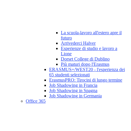
La scuola-lavoro all'estero apre il
futuro
Arrivederci Halver
Esperienze di studio e lavoro a
Lione
Dorset College di Dublino
Più maturi dopo l'Erasmus
ERASMUS+/WEST20 - l'esperienza dei
65 studenti selezionati
ErasmusPRO: Tirocini di lungo termine
Job Shadowing in Francia
Job Shadowing in Spagna
Job Shadowing in Germania
Office 365