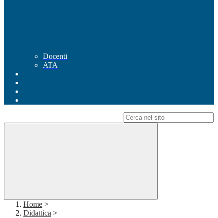
Docenti
ATA
Campo di ricerca per le pagine del sito
Home
>
Didattica
>