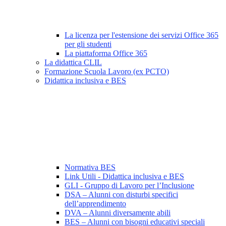
La licenza per l'estensione dei servizi Office 365
per gli studenti
La piattaforma Office 365
La didattica CLIL
Formazione Scuola Lavoro (ex PCTO)
Didattica inclusiva e BES
Normativa BES
Link Utili - Didattica inclusiva e BES
GLI - Gruppo di Lavoro per l’Inclusione
DSA – Alunni con disturbi specifici
dell’apprendimento
DVA – Alunni diversamente abili
BES – Alunni con bisogni educativi speciali