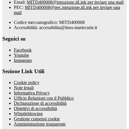
Email:
MITD400008@istruzione.it
Link per inviare una mail
PEC:
MITD400008@pec.istruzione.it
Link per inviare una
mail
Codice meccanografico: MITD400008
Accessibilità: accessibilita@itsos-mariecurie.it
Seguici su
Facebook
Youtube
Instagram
Sezione Link Utili
Cookie policy
Note legali
Informativa Privacy
Ufficio Relazioni con il Pubblico
Dichiarazione di accessibilità
Obiettivi di accessibilità
Whistleblowing
Gestione consensi cookie
Amministrazione trasparente