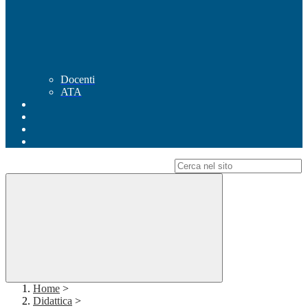
Docenti
ATA
Campo di ricerca per le pagine del sito
Home
>
Didattica
>