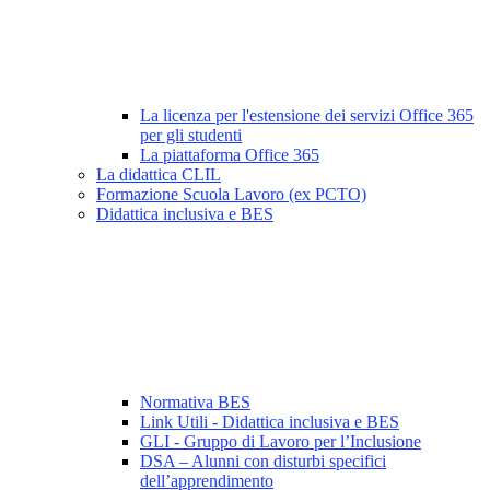
La licenza per l'estensione dei servizi Office 365
per gli studenti
La piattaforma Office 365
La didattica CLIL
Formazione Scuola Lavoro (ex PCTO)
Didattica inclusiva e BES
Normativa BES
Link Utili - Didattica inclusiva e BES
GLI - Gruppo di Lavoro per l’Inclusione
DSA – Alunni con disturbi specifici
dell’apprendimento