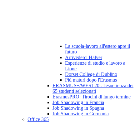
La scuola-lavoro all'estero apre il
futuro
Arrivederci Halver
Esperienze di studio e lavoro a
Lione
Dorset College di Dublino
Più maturi dopo l'Erasmus
ERASMUS+/WEST20 - l'esperienza dei
65 studenti selezionati
ErasmusPRO: Tirocini di lungo termine
Job Shadowing in Francia
Job Shadowing in Spagna
Job Shadowing in Germania
Office 365