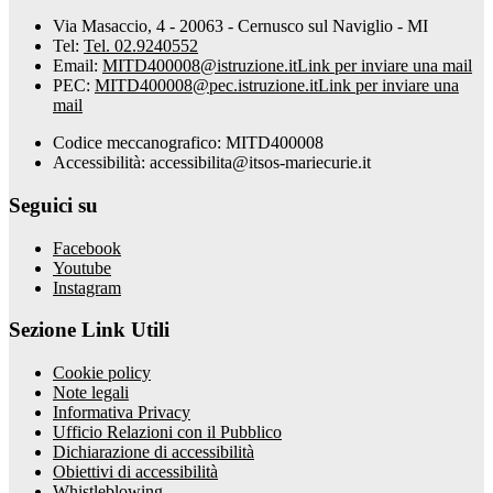
Via Masaccio, 4 - 20063 - Cernusco sul Naviglio - MI
Tel:
Tel. 02.9240552
Email:
MITD400008@istruzione.it
Link per inviare una mail
PEC:
MITD400008@pec.istruzione.it
Link per inviare una
mail
Codice meccanografico: MITD400008
Accessibilità: accessibilita@itsos-mariecurie.it
Seguici su
Facebook
Youtube
Instagram
Sezione Link Utili
Cookie policy
Note legali
Informativa Privacy
Ufficio Relazioni con il Pubblico
Dichiarazione di accessibilità
Obiettivi di accessibilità
Whistleblowing