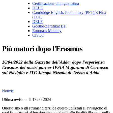
Certificazione di lingua latina
DELE
Cambridge English: Preliminary (PET) E First
(FCE)
DELF
Goethe-Zertifikat B1
Europass Mobility
CISCO
Più maturi dopo l'Erasmus
16/04/2022 dalla Gazzetta dell'Adda, dopo l'esperienza
Erasmus dei nostri parner IPSIA Majorana di Cernusco
sul Naviglio e ITC Jacopo Nizzola di Trezzo d'Adda
Notizie
Ultima revisione il 17-09-2024
Questo sito o gli strumenti terzi da questo utilizzati si avvalgono di
cookie necessari al funzionamento ed utili alle finalità illustrate nella