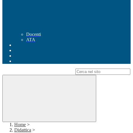
Docenti
ATA
Campo di ricerca per le pagine del sito
Home
>
Didattica
>