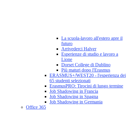
La scuola-lavoro all'estero apre il
futuro
Arrivederci Halver
Esperienze di studio e lavoro a
Lione
Dorset College di Dublino
Più maturi dopo l'Erasmus
ERASMUS+/WEST20 - l'esperienza dei
65 studenti selezionati
ErasmusPRO: Tirocini di lungo termine
Job Shadowing in Francia
Job Shadowing in Spagna
Job Shadowing in Germania
Office 365