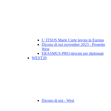
L’ ITSOS Marie Curie lavora in Europa
Dicono di noi novembre 2023 - Progetto
West
ERASMUS-PRO-tirocini per diplomati
WEST20
Dicono di noi - West