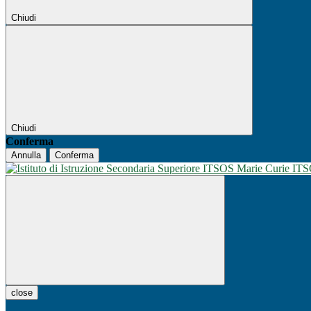
Chiudi
Chiudi
Conferma
Annulla
Conferma
IT
close