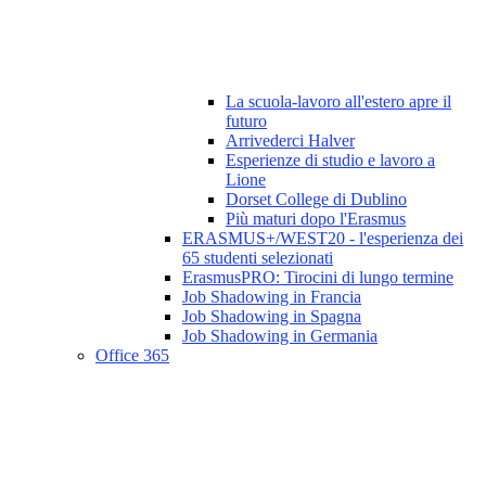
La scuola-lavoro all'estero apre il
futuro
Arrivederci Halver
Esperienze di studio e lavoro a
Lione
Dorset College di Dublino
Più maturi dopo l'Erasmus
ERASMUS+/WEST20 - l'esperienza dei
65 studenti selezionati
ErasmusPRO: Tirocini di lungo termine
Job Shadowing in Francia
Job Shadowing in Spagna
Job Shadowing in Germania
Office 365