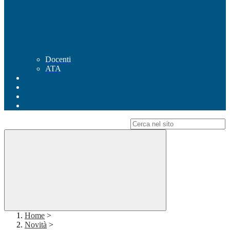
Docenti
ATA
Campo di ricerca per le pagine del sito
Home
>
Novità
>