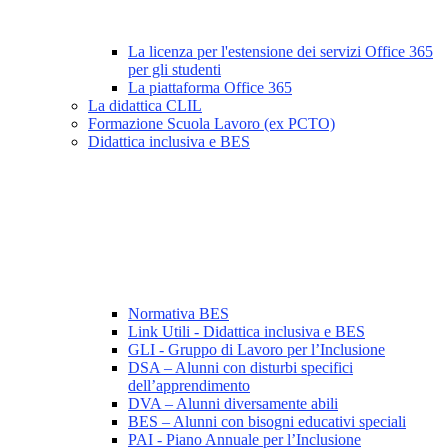
La licenza per l'estensione dei servizi Office 365
per gli studenti
La piattaforma Office 365
La didattica CLIL
Formazione Scuola Lavoro (ex PCTO)
Didattica inclusiva e BES
Normativa BES
Link Utili - Didattica inclusiva e BES
GLI - Gruppo di Lavoro per l’Inclusione
DSA – Alunni con disturbi specifici
dell’apprendimento
DVA – Alunni diversamente abili
BES – Alunni con bisogni educativi speciali
PAI - Piano Annuale per l’Inclusione