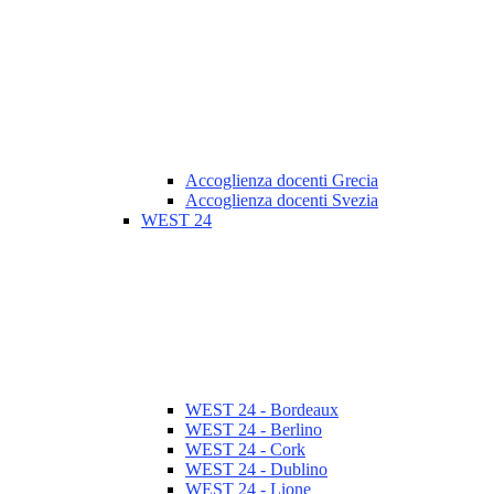
Accoglienza docenti Grecia
Accoglienza docenti Svezia
WEST 24
WEST 24 - Bordeaux
WEST 24 - Berlino
WEST 24 - Cork
WEST 24 - Dublino
WEST 24 - Lione