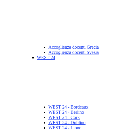
Accoglienza docenti Grecia
Accoglienza docenti Svezia
WEST 24
WEST 24 - Bordeaux
WEST 24 - Berlino
WEST 24 - Cork
WEST 24 - Dublino
WEST 24 - Lione