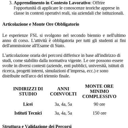
Apprendimento in Contesto Lavorativo
: Offrire
l'opportunità di applicare le conoscenze teoriche apprese in
classe in contesti operativi reali, sia aziendali che istituzionali.
Articolazione e Monte Ore Obbligatorio
Le esperienze FSL si svolgono nel secondo biennio e nell'ultimo
anno di corso. L'attività è obbligatoria per tutti gli studenti ai fini
dell'ammissione all'Esame di Stato.
L'articolazione oraria dei percorsi differisce in base all'indirizzo di
studi, come stabilito dalla normativa vigente. Le ore possono essere
svolte in diversi contesti (aziende, enti pubblici, università, istituti di
ricerca, progetti interni, simulazioni d’impresa, ecc.) e sono
distribuite nell'arco del triennio finale.
MONTE ORE
INDIRIZZI DI
ANNI
MINIMO
STUDIO
COINVOLTI
COMPLESSIVO
Licei
3a, 4a, 5a
90 ore
Istituti Tecnici
3a, 4a, 5a
150 ore
Struttura e Validazione dei Percorsi