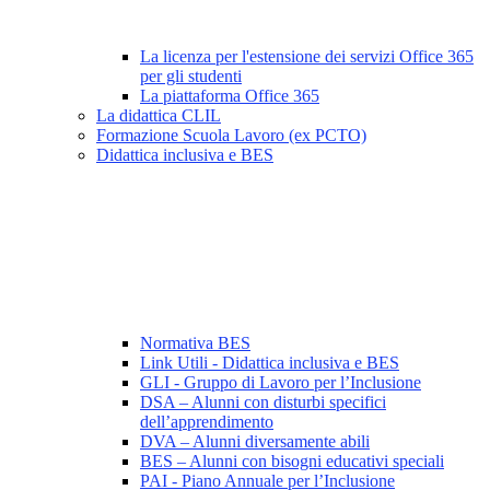
La licenza per l'estensione dei servizi Office 365
per gli studenti
La piattaforma Office 365
La didattica CLIL
Formazione Scuola Lavoro (ex PCTO)
Didattica inclusiva e BES
Normativa BES
Link Utili - Didattica inclusiva e BES
GLI - Gruppo di Lavoro per l’Inclusione
DSA – Alunni con disturbi specifici
dell’apprendimento
DVA – Alunni diversamente abili
BES – Alunni con bisogni educativi speciali
PAI - Piano Annuale per l’Inclusione