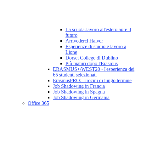
La scuola-lavoro all'estero apre il
futuro
Arrivederci Halver
Esperienze di studio e lavoro a
Lione
Dorset College di Dublino
Più maturi dopo l'Erasmus
ERASMUS+/WEST20 - l'esperienza dei
65 studenti selezionati
ErasmusPRO: Tirocini di lungo termine
Job Shadowing in Francia
Job Shadowing in Spagna
Job Shadowing in Germania
Office 365