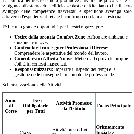
La politica del nostro Istituto promuove attivamente percorsi che si
svolgono all'esterno dell'edificio scolastico. Riteniamo che il vero
sviluppo delle competenze trasversali e specifiche avvenga solo
attraverso l'esperienza diretta e il confronto con la realtà esterna.
FSL è una grande opportunità per i nostri ragazzi per:
Uscire dalla propria Comfort Zone
: Affrontare ambienti e
dinamiche nuove.
Confrontarsi con Figure Professionali Diverse
:
Comprendere le aspettative del mondo del lavoro.
Cimentarsi in Attività Nuove
: Mettere alla prova le proprie
abilità in contesti inaspettati.
Responsabilizzarsi
: Imparare il rispetto dei tempi e la
gestione delle consegne in un ambiente professionale.
Schematizzazione delle Attività
Anno
Fasi
Attività Promosse
di
Obbligatorie
Focus Principale
dall'Istituto
Corso
per Tutti
Orientamento
Attività presso Enti,
Corso
Iniziale
e