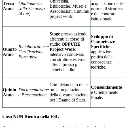
Università,
Terzo
Obbligatorio
acquisizione delle
Biblioteche, Musei e
Anno
sulla Sicurezza
norme di sicurezza
Associazioni Culturali
(4 ore)
e del contesto
project work.
istituzionale.
Stage
presso aziende
Sviluppo di
afferenti al corso di
Competenze
studio
OPPURE
Rielaborazione e
Specifiche
e
Quarto
Project Work
Certificazione
applicazione
Anno
intensivo condiviso
Formativa
pratica delle
con strutture esterne,
conoscenze
attività presso gli
teoriche.
atenei cittadini
Completamento delle
Consolidamento
Quinto
Documentazione
ore e preparazione
e Orientamento
Anno
e Presentazione
della documentazione
Finale.
per l'Esame di Stato.
Cosa NON Rientra nella FSL