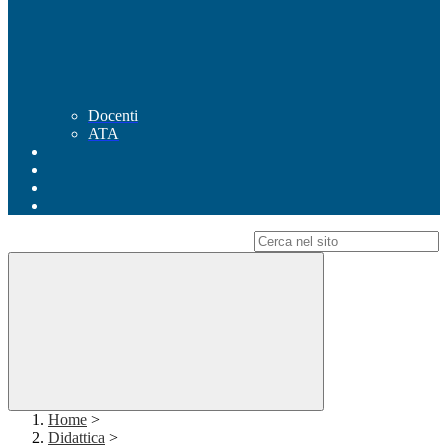
Docenti
ATA
Campo di ricerca per le pagine del sito
Home
>
Didattica
>