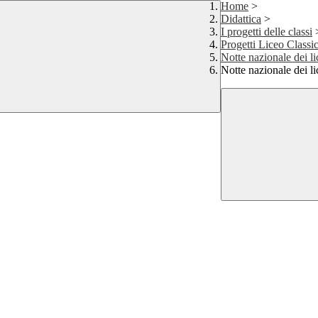
Home
>
Didattica
>
I progetti delle classi
Progetti Liceo Classi
Notte nazionale dei lic
Notte nazionale dei li