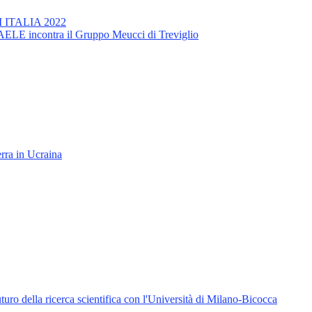
AM ITALIA 2022
 3AELE incontra il Gruppo Meucci di Treviglio
rra in Ucraina
uturo della ricerca scientifica con l'Università di Milano-Bicocca