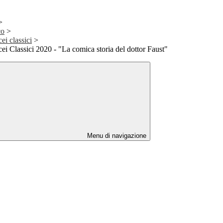
>
co
>
ei classici
>
cei Classici 2020 - "La comica storia del dottor Faust"
Menu di navigazione