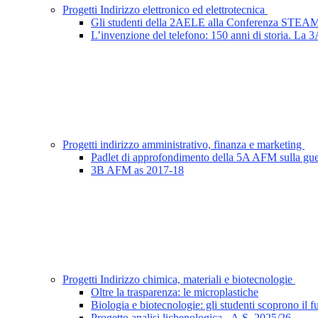
Progetti Indirizzo elettronico ed elettrotecnica
Gli studenti della 2AELE alla Conferenza STE
L’invenzione del telefono: 150 anni di storia. La
Progetti indirizzo amministrativo, finanza e marketing
Padlet di approfondimento della 5A AFM sulla gue
3B AFM as 2017-18
Progetti Indirizzo chimica, materiali e biotecnologie
Oltre la trasparenza: le microplastiche
Biologia e biotecnologie: gli studenti scoprono il f
Progetto analisi lichenologica - A.S. 2025/26