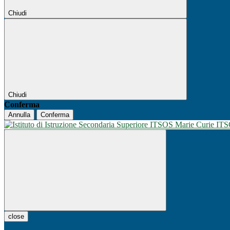
Chiudi
Chiudi
Conferma
Annulla
Conferma
IT
close