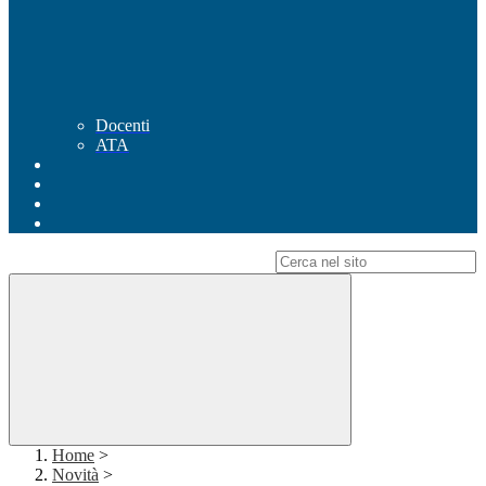
Docenti
ATA
Campo di ricerca per le pagine del sito
Home
>
Novità
>