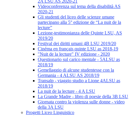
2A LSU AS 2020-21
Videoconferenza sul tema della disabilità AS
2020-21
Gli studenti del liceo delle scienze umane
partecipano alla 5° edizione de “La nuit de la
lecture”
Lezione-testimonianza delle Quinte LSU, AS
2019/20
Festival dei diritti umani 4B LSU 2019/20
Cinéma en français quinte LSU as 2018-19
"Nuit de la lecture" IV edizione - 2020
Questionario sul carico mentale - 5ALSU as
2018/19
Gemellaggio di alcune studentesse con la
Germania - 4 ALSU AS 2018/19
Transalp - viaggio studio a Lione 4ALSU as
2018/19
La nuit de la lecture - 4 A LSU
La Grande Madre - libro di poesie della 3B LSU
Giornata contro la violenza sulle donne - video
della 3A LSU
Progetti Liceo Linguistico