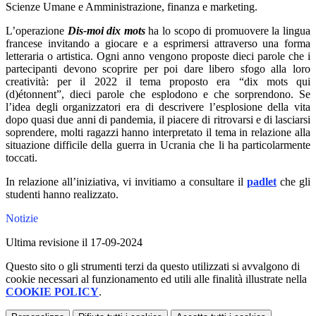
Scienze Umane e Amministrazione, finanza e marketing.
L’operazione
Dis-moi dix mots
ha lo scopo di promuovere la lingua
francese invitando a giocare e a esprimersi attraverso una forma
letteraria o artistica. Ogni anno vengono proposte dieci parole che i
partecipanti devono scoprire per poi dare libero sfogo alla loro
creatività: per il 2022 il tema proposto era “dix mots qui
(d)étonnent”, dieci parole che esplodono e che sorprendono. Se
l’idea degli organizzatori era di descrivere l’esplosione della vita
dopo quasi due anni di pandemia, il piacere di ritrovarsi e di lasciarsi
soprendere, molti ragazzi hanno interpretato il tema in relazione alla
situazione difficile della guerra in Ucrania che li ha particolarmente
toccati.
In relazione all’iniziativa, vi invitiamo a consultare il
padlet
che gli
studenti hanno realizzato.
Notizie
Ultima revisione il 17-09-2024
Questo sito o gli strumenti terzi da questo utilizzati si avvalgono di
cookie necessari al funzionamento ed utili alle finalità illustrate nella
COOKIE POLICY
.