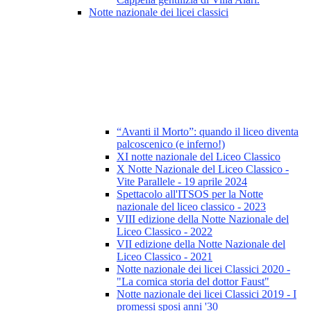
Notte nazionale dei licei classici
“Avanti il Morto”: quando il liceo diventa
palcoscenico (e inferno!)
XI notte nazionale del Liceo Classico
X Notte Nazionale del Liceo Classico -
Vite Parallele - 19 aprile 2024
Spettacolo all'ITSOS per la Notte
nazionale del liceo classico - 2023
VIII edizione della Notte Nazionale del
Liceo Classico - 2022
VII edizione della Notte Nazionale del
Liceo Classico - 2021
Notte nazionale dei licei Classici 2020 -
"La comica storia del dottor Faust"
Notte nazionale dei licei Classici 2019 - I
promessi sposi anni '30