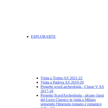
ESPLORARTE
Visita a Torino AS 2021-22
Visita a Padova AS 2019-20
Progetto scuoLarcheologia - Classe V AS
2017-18
Progetto ScuolArcheologia - alcune classi
del Liceo Classico in visita a Milano
seguendo l'itinerario romano e romanico