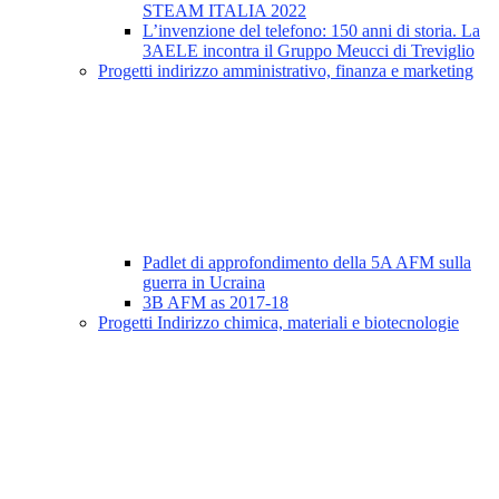
STEAM ITALIA 2022
L’invenzione del telefono: 150 anni di storia. La
3AELE incontra il Gruppo Meucci di Treviglio
Progetti indirizzo amministrativo, finanza e marketing
Padlet di approfondimento della 5A AFM sulla
guerra in Ucraina
3B AFM as 2017-18
Progetti Indirizzo chimica, materiali e biotecnologie