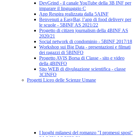
DevGrind - il canale YouTube della 3B INF per
imparare il linguaggio C
App Respira realizzata dalla 5AINF
Benvenuti a EasyBar, l’app di food delivery per
le scuole - 5BINF AS 2021/22
Progetto di citizen journalism della 4BINF AS
2020/21
Social network di condominio - 5BINF 2017/18
Workshop sui Big Data - presentazioni e filmati
dei ragazzi di 5BINFO
Progetto AVIS Borsa di Classe - sito e video
della 4BINFO
Sito WEB di divulgazione scientifica - classe
3CINFO
Progetti Liceo delle Scienze Umane
I luoghi milanesi del romanzo "I promessi sposi"