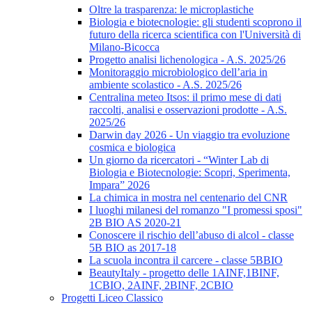
Oltre la trasparenza: le microplastiche
Biologia e biotecnologie: gli studenti scoprono il
futuro della ricerca scientifica con l'Università di
Milano-Bicocca
Progetto analisi lichenologica - A.S. 2025/26
Monitoraggio microbiologico dell’aria in
ambiente scolastico - A.S. 2025/26
Centralina meteo Itsos: il primo mese di dati
raccolti, analisi e osservazioni prodotte - A.S.
2025/26
Darwin day 2026 - Un viaggio tra evoluzione
cosmica e biologica
Un giorno da ricercatori - “Winter Lab di
Biologia e Biotecnologie: Scopri, Sperimenta,
Impara” 2026
La chimica in mostra nel centenario del CNR
I luoghi milanesi del romanzo "I promessi sposi"
2B BIO AS 2020-21
Conoscere il rischio dell’abuso di alcol - classe
5B BIO as 2017-18
La scuola incontra il carcere - classe 5BBIO
BeautyItaly - progetto delle 1AINF,1BINF,
1CBIO, 2AINF, 2BINF, 2CBIO
Progetti Liceo Classico