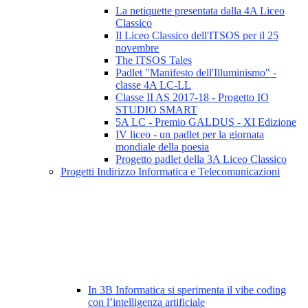
La netiquette presentata dalla 4A Liceo
Classico
Il Liceo Classico dell'ITSOS per il 25
novembre
The ITSOS Tales
Padlet "Manifesto dell'Illuminismo" -
classe 4A LC-LL
Classe II AS 2017-18 - Progetto IO
STUDIO SMART
5A LC - Premio GALDUS - XI Edizione
IV liceo - un padlet per la giornata
mondiale della poesia
Progetto padlet della 3A Liceo Classico
Progetti Indirizzo Informatica e Telecomunicazioni
In 3B Informatica si sperimenta il vibe coding
con l’intelligenza artificiale