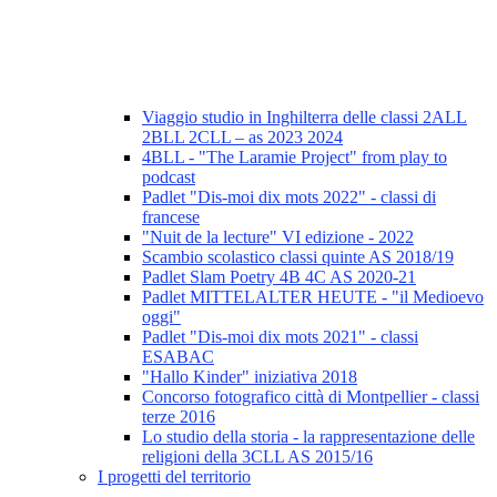
Viaggio studio in Inghilterra delle classi 2ALL
2BLL 2CLL – as 2023 2024
4BLL - "The Laramie Project" from play to
podcast
Padlet "Dis-moi dix mots 2022" - classi di
francese
"Nuit de la lecture" VI edizione - 2022
Scambio scolastico classi quinte AS 2018/19
Padlet Slam Poetry 4B 4C AS 2020-21
Padlet MITTELALTER HEUTE - "il Medioevo
oggi"
Padlet "Dis-moi dix mots 2021" - classi
ESABAC
"Hallo Kinder" iniziativa 2018
Concorso fotografico città di Montpellier - classi
terze 2016
Lo studio della storia - la rappresentazione delle
religioni della 3CLL AS 2015/16
I progetti del territorio