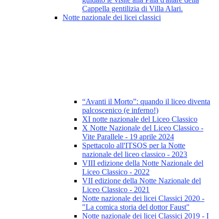
Cappella gentilizia di Villa Alari.
Notte nazionale dei licei classici
“Avanti il Morto”: quando il liceo diventa
palcoscenico (e inferno!)
XI notte nazionale del Liceo Classico
X Notte Nazionale del Liceo Classico -
Vite Parallele - 19 aprile 2024
Spettacolo all'ITSOS per la Notte
nazionale del liceo classico - 2023
VIII edizione della Notte Nazionale del
Liceo Classico - 2022
VII edizione della Notte Nazionale del
Liceo Classico - 2021
Notte nazionale dei licei Classici 2020 -
"La comica storia del dottor Faust"
Notte nazionale dei licei Classici 2019 - I