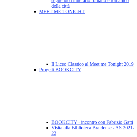
seguendo l'itinerario romano e romanico
della città
MEET ME TONIGHT
Il Liceo Classico al Meet me Tonight 2019
Progetti BOOKCITY
BOOKCITY - incontro con Fabrizio Gatti
Visita alla Biblioteca Braidense - AS 2021-
22