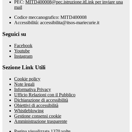
PEC:
MITD400008@pec.istruzione.it
Link per inviare una
mail
Codice meccanografico: MITD400008
Accessibilità: accessibilita@itsos-mariecurie.it
Seguici su
Facebook
Youtube
Instagram
Sezione Link Utili
Cookie policy
Note legali
Informativa Privacy
Ufficio Relazioni con il Pubblico
Dichiarazione di accessibilità
Obiettivi di accessibilità
Whistleblowing
Gestione consensi cookie
Amministrazione trasparente
Pagina visualizzata
1370
volte