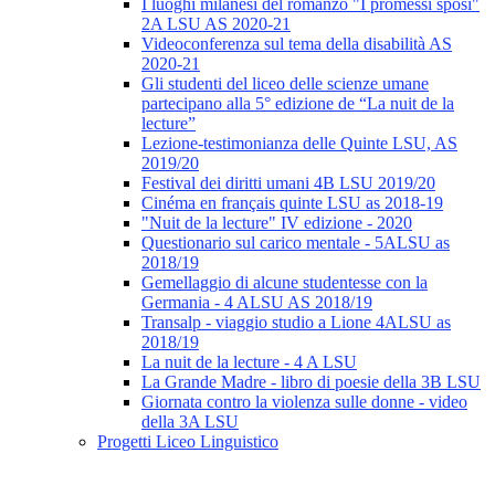
I luoghi milanesi del romanzo "I promessi sposi"
2A LSU AS 2020-21
Videoconferenza sul tema della disabilità AS
2020-21
Gli studenti del liceo delle scienze umane
partecipano alla 5° edizione de “La nuit de la
lecture”
Lezione-testimonianza delle Quinte LSU, AS
2019/20
Festival dei diritti umani 4B LSU 2019/20
Cinéma en français quinte LSU as 2018-19
"Nuit de la lecture" IV edizione - 2020
Questionario sul carico mentale - 5ALSU as
2018/19
Gemellaggio di alcune studentesse con la
Germania - 4 ALSU AS 2018/19
Transalp - viaggio studio a Lione 4ALSU as
2018/19
La nuit de la lecture - 4 A LSU
La Grande Madre - libro di poesie della 3B LSU
Giornata contro la violenza sulle donne - video
della 3A LSU
Progetti Liceo Linguistico