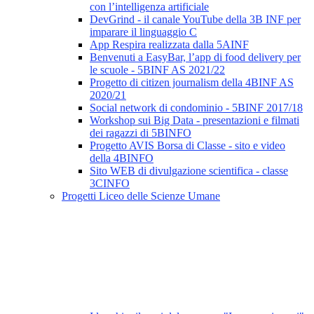
con l’intelligenza artificiale
DevGrind - il canale YouTube della 3B INF per
imparare il linguaggio C
App Respira realizzata dalla 5AINF
Benvenuti a EasyBar, l’app di food delivery per
le scuole - 5BINF AS 2021/22
Progetto di citizen journalism della 4BINF AS
2020/21
Social network di condominio - 5BINF 2017/18
Workshop sui Big Data - presentazioni e filmati
dei ragazzi di 5BINFO
Progetto AVIS Borsa di Classe - sito e video
della 4BINFO
Sito WEB di divulgazione scientifica - classe
3CINFO
Progetti Liceo delle Scienze Umane