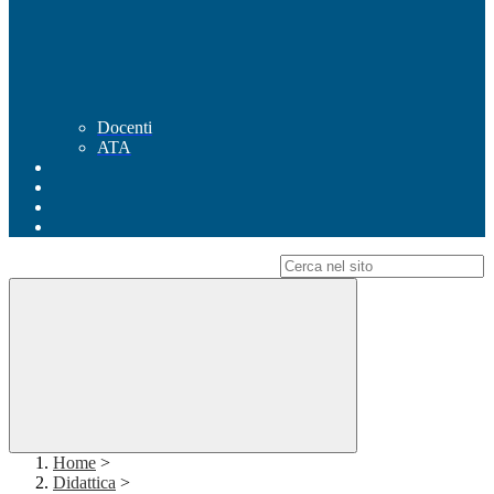
Docenti
ATA
Campo di ricerca per le pagine del sito
Home
>
Didattica
>