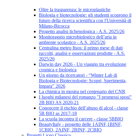
Oltre la trasparenza: le microplastiche
Biologia e biotecnologie: gli studenti scoprono il
futuro della ricerca scientifica con l'Università di
Milano-Bicocca
Progetto analisi lichenologica - A.S. 2025/26
Monitoraggio microbiologico dell’aria in
ambiente scolastico - A.S. 2025/26
Centralina meteo Itsos: il primo mese di dati
raccolti, analisi e osservazioni prodotte - A.S.
2025/26
Darwin day 2026 - Un viaggio tra evoluzione
cosmica e biologica
Un giorno da ricercatori - “Winter Lab di
Biologia e Biotecnologie: Scopri, Sperimenta,
Impara” 2026
La chimica in mostra nel centenario del CNR
I luoghi milanesi del romanzo "I promessi sposi"
2B BIO AS 2020-21
Conoscere il rischio dell’abuso di alcol - classe
5B BIO as 2017-18
La scuola incontra il carcere - classe 5BBIO
BeautyItaly - progetto delle 1AINF,1BINF,
1CBIO, 2AINF, 2BINF, 2CBIO
Progetti Liceo Classico