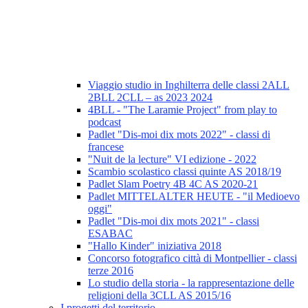
Viaggio studio in Inghilterra delle classi 2ALL
2BLL 2CLL – as 2023 2024
4BLL - "The Laramie Project" from play to
podcast
Padlet "Dis-moi dix mots 2022" - classi di
francese
"Nuit de la lecture" VI edizione - 2022
Scambio scolastico classi quinte AS 2018/19
Padlet Slam Poetry 4B 4C AS 2020-21
Padlet MITTELALTER HEUTE - "il Medioevo
oggi"
Padlet "Dis-moi dix mots 2021" - classi
ESABAC
"Hallo Kinder" iniziativa 2018
Concorso fotografico città di Montpellier - classi
terze 2016
Lo studio della storia - la rappresentazione delle
religioni della 3CLL AS 2015/16
I progetti del territorio