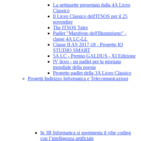
La netiquette presentata dalla 4A Liceo
Classico
Il Liceo Classico dell'ITSOS per il 25
novembre
The ITSOS Tales
Padlet "Manifesto dell'Illuminismo" -
classe 4A LC-LL
Classe II AS 2017-18 - Progetto IO
STUDIO SMART
5A LC - Premio GALDUS - XI Edizione
IV liceo - un padlet per la giornata
mondiale della poesia
Progetto padlet della 3A Liceo Classico
Progetti Indirizzo Informatica e Telecomunicazioni
In 3B Informatica si sperimenta il vibe coding
con l’intelligenza artificiale