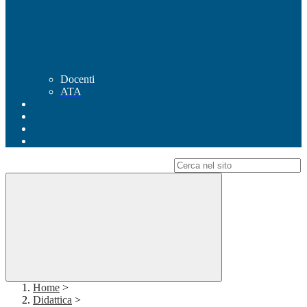
Docenti
ATA
Campo di ricerca per le pagine del sito
Home
>
Didattica
>