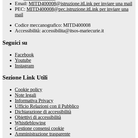
Email:
MITD400008@istruzione.it
Link per inviare una mail
PEC:
MITD400008@pec.istruzione.it
Link per inviare una
mail
Codice meccanografico: MITD400008
Accessibilità: accessibilita@itsos-mariecurie.it
Seguici su
Facebook
Youtube
Instagram
Sezione Link Utili
Cookie policy
Note legali
Informativa Privacy
Ufficio Relazioni con il Pubblico
Dichiarazione di accessibilità
Obiettivi di accessibilità
Whistleblowing
Gestione consensi cookie
Amministrazione trasparente