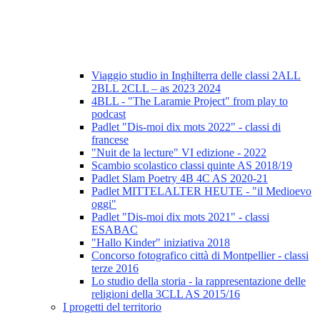
Viaggio studio in Inghilterra delle classi 2ALL
2BLL 2CLL – as 2023 2024
4BLL - "The Laramie Project" from play to
podcast
Padlet "Dis-moi dix mots 2022" - classi di
francese
"Nuit de la lecture" VI edizione - 2022
Scambio scolastico classi quinte AS 2018/19
Padlet Slam Poetry 4B 4C AS 2020-21
Padlet MITTELALTER HEUTE - "il Medioevo
oggi"
Padlet "Dis-moi dix mots 2021" - classi
ESABAC
"Hallo Kinder" iniziativa 2018
Concorso fotografico città di Montpellier - classi
terze 2016
Lo studio della storia - la rappresentazione delle
religioni della 3CLL AS 2015/16
I progetti del territorio