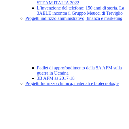
STEAM ITALIA 2022
L’invenzione del telefono: 150 anni di storia. La
3AELE incontra il Gruppo Meucci di Treviglio
Progetti indirizzo amministrativo, finanza e marketing
Padlet di approfondimento della 5A AFM sulla
guerra in Ucraina
3B AFM as 2017-18
Progetti Indirizzo chimica, materiali e biotecnologie