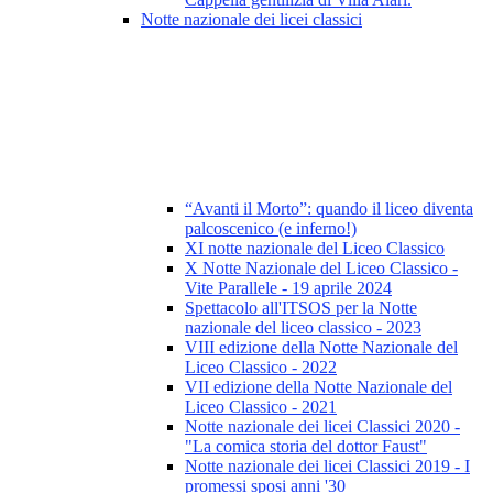
Notte nazionale dei licei classici
“Avanti il Morto”: quando il liceo diventa
palcoscenico (e inferno!)
XI notte nazionale del Liceo Classico
X Notte Nazionale del Liceo Classico -
Vite Parallele - 19 aprile 2024
Spettacolo all'ITSOS per la Notte
nazionale del liceo classico - 2023
VIII edizione della Notte Nazionale del
Liceo Classico - 2022
VII edizione della Notte Nazionale del
Liceo Classico - 2021
Notte nazionale dei licei Classici 2020 -
"La comica storia del dottor Faust"
Notte nazionale dei licei Classici 2019 - I
promessi sposi anni '30