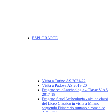
ESPLORARTE
Visita a Torino AS 2021-22
Visita a Padova AS 2019-20
Progetto scuoLarcheologia - Classe V AS
2017-18
Progetto ScuolArcheologia - alcune classi
del Liceo Classico in visita a Milano
seguendo l'itinerario romano e romanico