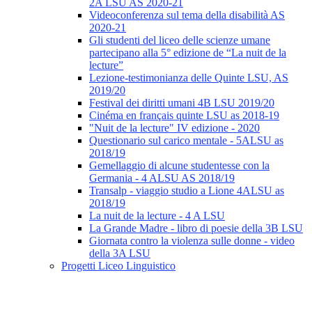
2A LSU AS 2020-21
Videoconferenza sul tema della disabilità AS
2020-21
Gli studenti del liceo delle scienze umane
partecipano alla 5° edizione de “La nuit de la
lecture”
Lezione-testimonianza delle Quinte LSU, AS
2019/20
Festival dei diritti umani 4B LSU 2019/20
Cinéma en français quinte LSU as 2018-19
"Nuit de la lecture" IV edizione - 2020
Questionario sul carico mentale - 5ALSU as
2018/19
Gemellaggio di alcune studentesse con la
Germania - 4 ALSU AS 2018/19
Transalp - viaggio studio a Lione 4ALSU as
2018/19
La nuit de la lecture - 4 A LSU
La Grande Madre - libro di poesie della 3B LSU
Giornata contro la violenza sulle donne - video
della 3A LSU
Progetti Liceo Linguistico