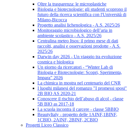
Oltre la trasparenza: le microplastiche
Biologia e biotecnologie: gli studenti scoprono il
futuro della ricerca scientifica con l'Università di
Milano-Bicocca
Progetto analisi lichenologica - A.S. 2025/26
Monitoraggio microbiologico dell’aria in
ambiente scolastico - A.S. 2025/26
Centralina meteo Itsos: il primo mese di dati
raccolti, analisi e osservazioni prodotte - A.S.
2025/26
Darwin day 2026 - Un viaggio tra evoluzione
cosmica e biologica
Un giorno da ricercatori - “Winter Lab di
Biologia e Biotecnologie: Scopri, Sperimenta,
Impara” 2026
La chimica in mostra nel centenario del CNR
I luoghi milanesi del romanzo "I promessi sposi"
2B BIO AS 2020-21
Conoscere il rischio dell’abuso di alcol - classe
5B BIO as 2017-18
La scuola incontra il carcere - classe 5BBIO
BeautyItaly - progetto delle 1AINF,1BINF,
1CBIO, 2AINF, 2BINF, 2CBIO
Progetti Liceo Classico