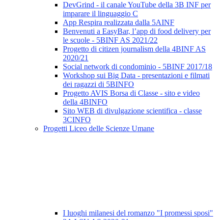
DevGrind - il canale YouTube della 3B INF per
imparare il linguaggio C
App Respira realizzata dalla 5AINF
Benvenuti a EasyBar, l’app di food delivery per
le scuole - 5BINF AS 2021/22
Progetto di citizen journalism della 4BINF AS
2020/21
Social network di condominio - 5BINF 2017/18
Workshop sui Big Data - presentazioni e filmati
dei ragazzi di 5BINFO
Progetto AVIS Borsa di Classe - sito e video
della 4BINFO
Sito WEB di divulgazione scientifica - classe
3CINFO
Progetti Liceo delle Scienze Umane
I luoghi milanesi del romanzo "I promessi sposi"