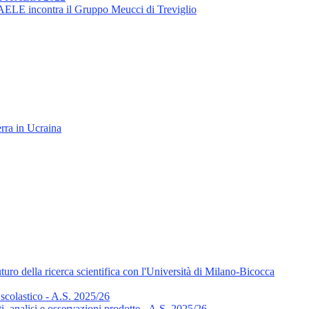
 3AELE incontra il Gruppo Meucci di Treviglio
rra in Ucraina
uturo della ricerca scientifica con l'Università di Milano-Bicocca
scolastico - A.S. 2025/26
ti, analisi e osservazioni prodotte - A.S. 2025/26