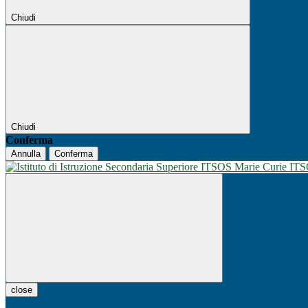
Chiudi
Chiudi
Conferma
Annulla
Conferma
IT
close