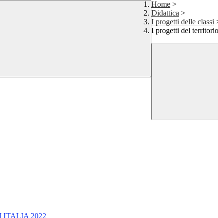
Home
>
Didattica
>
I progetti delle classi
I progetti del territori
AM ITALIA 2022