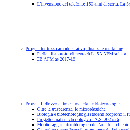
L’invenzione del telefono: 150 anni di storia. La
Progetti indirizzo amministrativo, finanza e marketing
Padlet di approfondimento della 5A AFM sulla gue
3B AFM as 2017-18
Progetti Indirizzo chimica, materiali e biotecnologie
Oltre la trasparenza: le microplastiche
Biologia e biotecnologie: gli studenti scoprono il f
Progetto analisi lichenologica - A.S. 2025/26
Monitoraggio microbiologico dell’aria in ambiente 
Centralina meteo Itsos: il primo mese di dati raccol