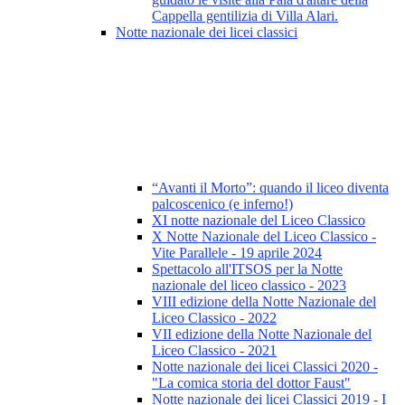
Cappella gentilizia di Villa Alari.
Notte nazionale dei licei classici
“Avanti il Morto”: quando il liceo diventa
palcoscenico (e inferno!)
XI notte nazionale del Liceo Classico
X Notte Nazionale del Liceo Classico -
Vite Parallele - 19 aprile 2024
Spettacolo all'ITSOS per la Notte
nazionale del liceo classico - 2023
VIII edizione della Notte Nazionale del
Liceo Classico - 2022
VII edizione della Notte Nazionale del
Liceo Classico - 2021
Notte nazionale dei licei Classici 2020 -
"La comica storia del dottor Faust"
Notte nazionale dei licei Classici 2019 - I