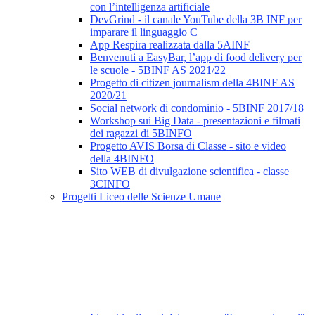
con l’intelligenza artificiale
DevGrind - il canale YouTube della 3B INF per
imparare il linguaggio C
App Respira realizzata dalla 5AINF
Benvenuti a EasyBar, l’app di food delivery per
le scuole - 5BINF AS 2021/22
Progetto di citizen journalism della 4BINF AS
2020/21
Social network di condominio - 5BINF 2017/18
Workshop sui Big Data - presentazioni e filmati
dei ragazzi di 5BINFO
Progetto AVIS Borsa di Classe - sito e video
della 4BINFO
Sito WEB di divulgazione scientifica - classe
3CINFO
Progetti Liceo delle Scienze Umane