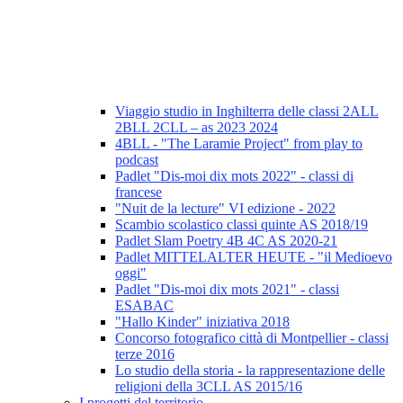
Viaggio studio in Inghilterra delle classi 2ALL
2BLL 2CLL – as 2023 2024
4BLL - "The Laramie Project" from play to
podcast
Padlet "Dis-moi dix mots 2022" - classi di
francese
"Nuit de la lecture" VI edizione - 2022
Scambio scolastico classi quinte AS 2018/19
Padlet Slam Poetry 4B 4C AS 2020-21
Padlet MITTELALTER HEUTE - "il Medioevo
oggi"
Padlet "Dis-moi dix mots 2021" - classi
ESABAC
"Hallo Kinder" iniziativa 2018
Concorso fotografico città di Montpellier - classi
terze 2016
Lo studio della storia - la rappresentazione delle
religioni della 3CLL AS 2015/16
I progetti del territorio