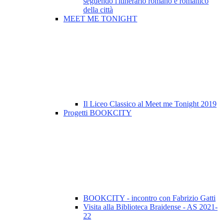
seguendo l'itinerario romano e romanico
della città
MEET ME TONIGHT
Il Liceo Classico al Meet me Tonight 2019
Progetti BOOKCITY
BOOKCITY - incontro con Fabrizio Gatti
Visita alla Biblioteca Braidense - AS 2021-
22