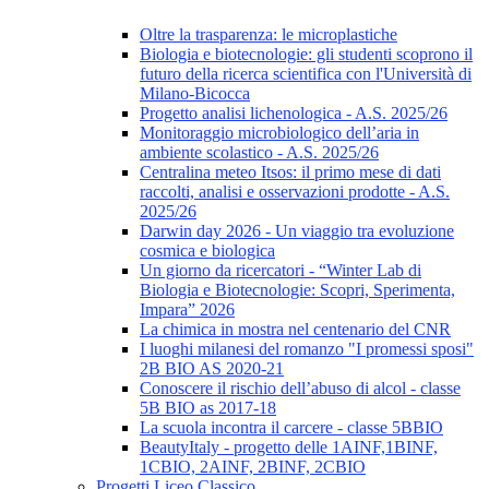
Oltre la trasparenza: le microplastiche
Biologia e biotecnologie: gli studenti scoprono il
futuro della ricerca scientifica con l'Università di
Milano-Bicocca
Progetto analisi lichenologica - A.S. 2025/26
Monitoraggio microbiologico dell’aria in
ambiente scolastico - A.S. 2025/26
Centralina meteo Itsos: il primo mese di dati
raccolti, analisi e osservazioni prodotte - A.S.
2025/26
Darwin day 2026 - Un viaggio tra evoluzione
cosmica e biologica
Un giorno da ricercatori - “Winter Lab di
Biologia e Biotecnologie: Scopri, Sperimenta,
Impara” 2026
La chimica in mostra nel centenario del CNR
I luoghi milanesi del romanzo "I promessi sposi"
2B BIO AS 2020-21
Conoscere il rischio dell’abuso di alcol - classe
5B BIO as 2017-18
La scuola incontra il carcere - classe 5BBIO
BeautyItaly - progetto delle 1AINF,1BINF,
1CBIO, 2AINF, 2BINF, 2CBIO
Progetti Liceo Classico