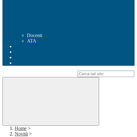
Docenti
ATA
Campo di ricerca per le pagine del sito
Home
>
Novità
>