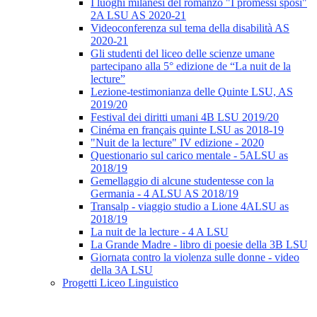
I luoghi milanesi del romanzo "I promessi sposi"
2A LSU AS 2020-21
Videoconferenza sul tema della disabilità AS
2020-21
Gli studenti del liceo delle scienze umane
partecipano alla 5° edizione de “La nuit de la
lecture”
Lezione-testimonianza delle Quinte LSU, AS
2019/20
Festival dei diritti umani 4B LSU 2019/20
Cinéma en français quinte LSU as 2018-19
"Nuit de la lecture" IV edizione - 2020
Questionario sul carico mentale - 5ALSU as
2018/19
Gemellaggio di alcune studentesse con la
Germania - 4 ALSU AS 2018/19
Transalp - viaggio studio a Lione 4ALSU as
2018/19
La nuit de la lecture - 4 A LSU
La Grande Madre - libro di poesie della 3B LSU
Giornata contro la violenza sulle donne - video
della 3A LSU
Progetti Liceo Linguistico